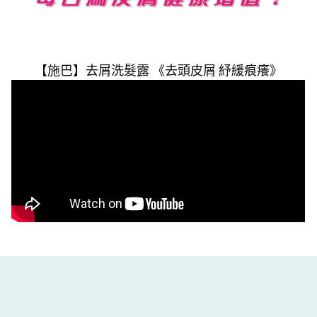
【施巴】去屑洗髮露 《去頭皮屑 紓緩痕癢》