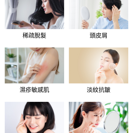
稀疏脫髮
頭皮屑
濕疹敏感肌
淡紋抗皺