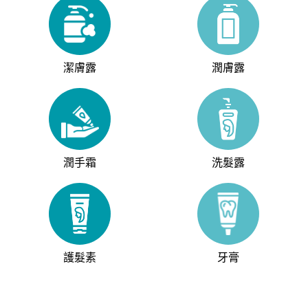
潔膚露
潤膚露
潤手霜
洗髮露
護髮素
牙膏