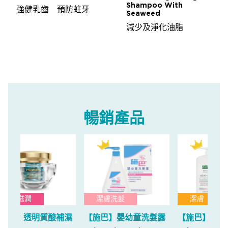
Shampoo With
強健乳齒 預防蛀牙
Seaweed
減少及淨化油脂
暢銷產品
潔膚洗髮
潔膚
補濕
【施巴】嬰幼童洗髮露
【施巴】潔膚浴露
【意
乳