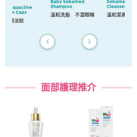
Baby Sebamed
Sebamed Liquid
Shampoo
Cleanser
Rila
Mak
溫和洗髮 不澀眼睛
溫和潔膚
Clea
溫和
面部護理推介